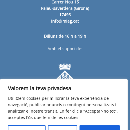
Carrer Nou 15
Palau-saverdera (Girona)
17495
info@miag.cat
Dilluns de 16 h a 19 h
Amb el suport de:
Valorem la teva privadesa
Utilitzem cookies per millorar la teva experiència de
navegació, publicar anuncis o contingut personalitzats i
analitzar el nostre trànsit. En fer clic a "Acceptar-ho tot",
acceptes l'ús que fem de les cookies.
© 2026
Mancomunitat d’Aigües de Garriguella, Vilajuïga, Pau, Palau-
saverdera i Pedret i Marzà