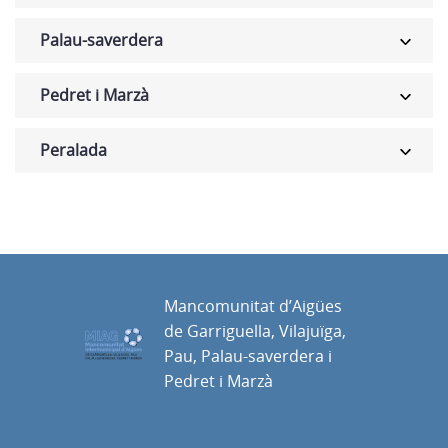
Palau-saverdera
Pedret i Marzà
Peralada
Mancomunitat d’Aigües
de Garriguella, Vilajuïga,
Pau, Palau-saverdera i
Pedret i Marzà